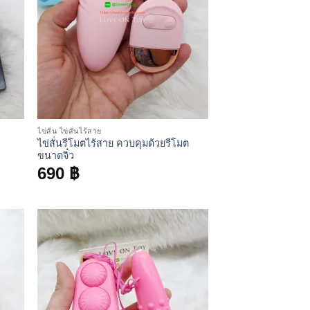
ไข่สั่น ไข่สั่นไร้สาย
ไข่สั่นรีโมตไร้สาย ควบคุมด้วยรีโมต
ขนาดจิ๋ว
690
฿