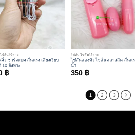
 ไข่สั่นไร้สาย
ไข่สั่น ไข่สั่นไร้สาย
่นจิ๋ว ชาร์จแบต สั่นแรง เสียงเงียบ
ไข่สั่นสองหัว ไข่สั่นคลาสสิค สั่นแ
ด้ 10 จังหวะ
น้ำ
0
฿
350
฿
1
2
3