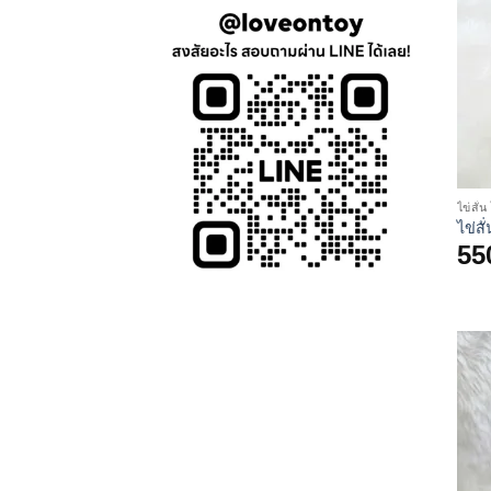
ไข่สั่น
ไข่สั
55