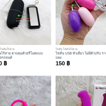
 ไข่สั่นไร้สาย
ไข่สั่น ไข่สั่นไร้สาย
ั่นไร้สาย ควบคุมด้วยรีโมตแบบ
ไข่สั่น USB หัวเดียว ไม่มีตัวปรับ ร
จรถยนต์
แพง
0
฿
150
฿