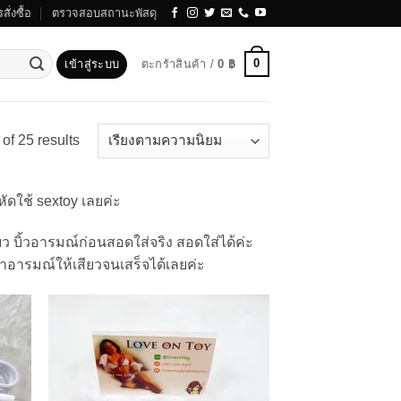
สั่งซื้อ
ตรวจสอบสถานะพัสดุ
0
เข้าสู่ระบบ
ตะกร้าสินค้า /
0
฿
Sorted
f 25 results
by
popularity
งหัดใช้ sextoy เลยค่ะ
สียว บิ้วอารมณ์ก่อนสอดใส่จริง สอดใส่ได้ค่ะ
ร้าอารมณ์ให้เสียวจนเสร็จได้เลยค่ะ