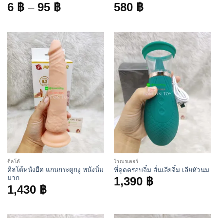
Price
6
฿
–
95
฿
580
฿
range:
6 ฿
through
95 ฿
ดิลโด้
ไวเบรเตอร์
ดิลโด้หนังยืด แกนกระดูกงู หนังนิ่ม
ที่ดูดครอบจิ๋ม สั่นเลียจิ๋ม เลียหัวนม
มาก
1,390
฿
1,430
฿