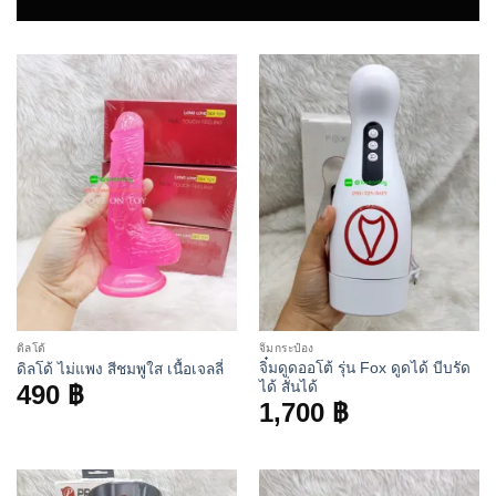
ดิลโด้
จิ๋มกระป๋อง
จิ๋มดูดออโต้ รุ่น Fox ดูดได้ บีบรัด
ดิลโด้ ไม่แพง สีชมพูใส เนื้อเจลลี่
ได้ สั่นได้
490
฿
1,700
฿