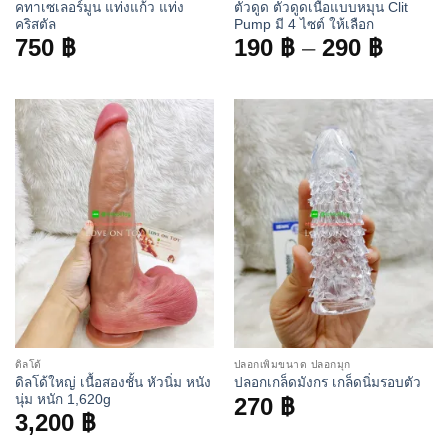
คทาเซเลอร์มูน แท่งแก้ว แท่ง
ตัวดูด ตัวดูดเนื้อแบบหมุน Clit
คริสตัล
Pump มี 4 ไซต์ ให้เลือก
Price
750
฿
190
฿
–
290
฿
range
190 ฿
throu
290 ฿
ดิลโด้
ปลอกเพิ่มขนาด ปลอกมุก
ดิลโด้ใหญ่ เนื้อสองชั้น หัวนิ่ม หนัง
ปลอกเกล็ดมังกร เกล็ดนิ่มรอบตัว
นุ่ม หนัก 1,620g
270
฿
3,200
฿