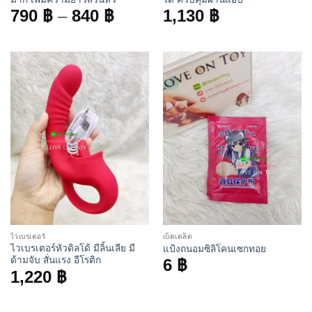
Price
790
฿
–
840
฿
1,130
฿
range:
790 ฿
through
840 ฿
ไวเบรเตอร์
เบ็ดเตล็ด
ไวเบรเตอร์หัวดิลโด้ มีลิ้นเลีย มี
แป้งถนอมซิลิโคนเซกทอย
ด้ามจับ สั่นแรง อีโรติก
6
฿
1,220
฿