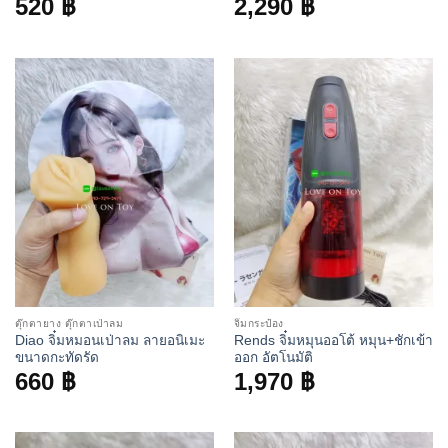
520
฿
2,290
฿
ตุ๊กตายาง ตุ๊กตาเป่าลม
จิ๋มกระป๋อง
Diao จิ๋มหมอนเป่าลม ลายอนิเมะ
Rends จิ๋มหมุนออโต้ หมุน+ชักเข้า
ขนาดกะทัดรัด
ออก อัตโนมัติ
660
฿
1,970
฿