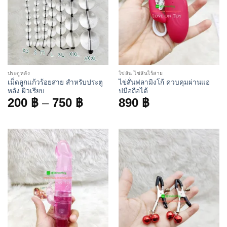
ประตูหลัง
ไข่สั่น ไข่สั่นไร้สาย
เม็ดลูกแก้วร้อยสาย สำหรับประตู
ไข่สั่นฟลามิงโก้ ควบคุมผ่านแอ
หลัง ผิวเรียบ
ปมือถือได้
Price
200
฿
–
750
฿
890
฿
range:
200 ฿
through
750 ฿