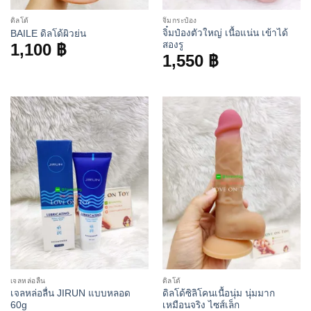
ดิลโด้
จิ๋มกระป๋อง
จิ๋มป๋องตัวใหญ่ เนื้อแน่น เข้าได้
BAILE ดิลโด้ผิวย่น
สองรู
1,100
฿
1,550
฿
เจลหล่อลื่น
ดิลโด้
เจลหล่อลื่น JIRUN แบบหลอด
ดิลโด้ซิลิโคนเนื้อนุ่ม นุ่มมาก
60g
เหมือนจริง ไซส์เล็ก