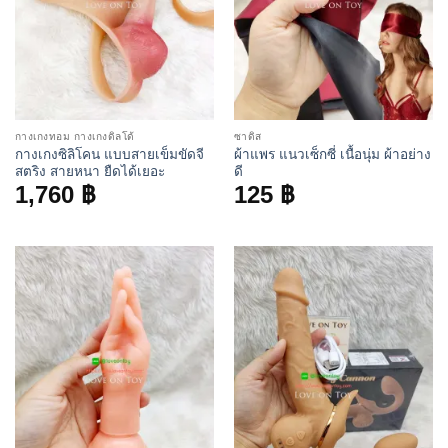
กางเกงทอม กางเกงดิลโด้
ซาดิส
กางเกงซิลิโคน แบบสายเข็มขัดจี
ผ้าแพร แนวเซ็กซี่ เนื้อนุ่ม ผ้าอย่าง
สตริง สายหนา ยืดได้เยอะ
ดี
1,760
฿
125
฿