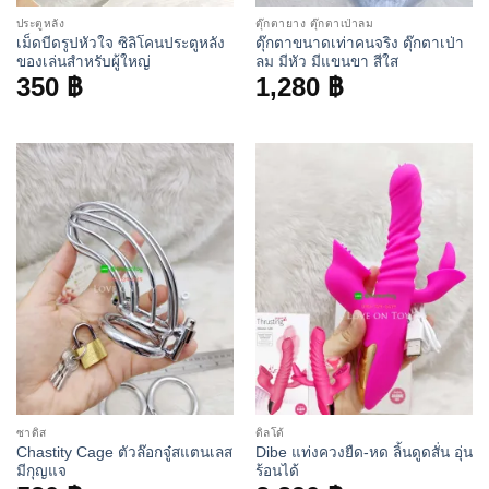
ประตูหลัง
ตุ๊กตายาง ตุ๊กตาเป่าลม
เม็ดบีดรูปหัวใจ ซิลิโคนประตูหลัง
ตุ๊กตาขนาดเท่าคนจริง ตุ๊กตาเป่า
ของเล่นสำหรับผู้ใหญ่
ลม มีหัว มีแขนขา สีใส
350
฿
1,280
฿
ซาดิส
ดิลโด้
Chastity Cage ตัวล๊อกจู๋สแตนเลส
Dibe แท่งควงยืด-หด ลิ้นดูดสั่น อุ่น
มีกุญแจ
ร้อนได้