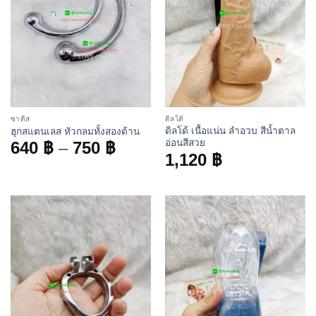
ซาดิส
ดิลโด้
ดิลโด้ เนื้อแน่น ลำอวบ สีน้ำตาล
ฮุกสแตนเลส หัวกลมทั้งสองด้าน
Price
อ่อนสีสวย
640
฿
–
750
฿
1,120
฿
range:
640 ฿
through
750 ฿