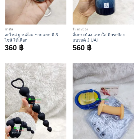
ซาดิส
จิ๋มกระป๋อง
อะไหล่ ฐานล๊อค ขายแยก มี 3
จิ๋มกระป๋อง แบบใส มีกระป๋อง
ไซส์ ให้เลือก
แบรนด์ JIUAI
360
฿
560
฿