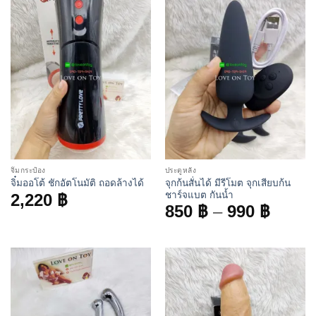
จิ๋มกระป๋อง
ประตูหลัง
จุกก้นสั่นได้ มีรีโมต จุกเสียบก้น
จิ๋มออโต้ ชักอัตโนมัติ ถอดล้างได้
ชาร์จแบต กันน้ำ
2,220
฿
Price
850
฿
–
990
฿
range
850 ฿
throu
990 ฿