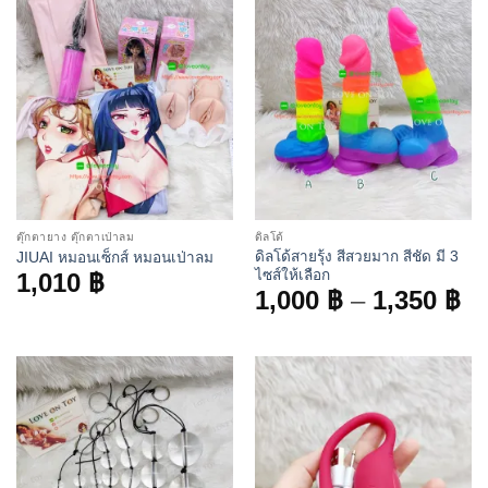
ตุ๊กตายาง ตุ๊กตาเป่าลม
ดิลโด้
ดิลโด้สายรุ้ง สีสวยมาก สีชัด มี 3
JIUAI หมอนเซ็กส์ หมอนเป่าลม
ไซส์ให้เลือก
1,010
฿
Pr
1,000
฿
–
1,350
฿
ra
1,
th
1,