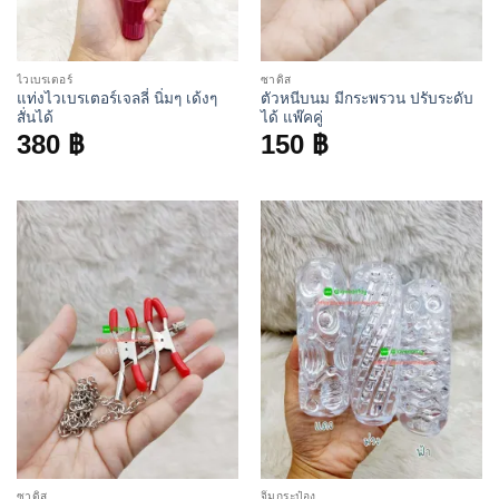
ไวเบรเตอร์
ซาดิส
แท่งไวเบรเตอร์เจลลี่ นิ่มๆ เด้งๆ
ตัวหนีบนม มีกระพรวน ปรับระดับ
สั่นได้
ได้ แพ๊คคู่
380
฿
150
฿
ซาดิส
จิ๋มกระป๋อง