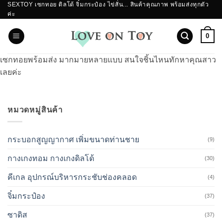
SEXTOY เซกทอย ดิลโด้ จิ๋มกระป๋อง ไข่สั่น... สินค้าคุณภาพ พร้อมส่งทุกตัว
ข้าม
ค่ะ
ไป
ยัง
0
เนื้อหา
เซกทอยพร้อมส่ง มากมายหลายแบบ สนใจชิ้นไหนทักหาคุณสาว
เลยค่ะ
หมวดหมู่สินค้า
กระบอกสูญญากาศ เพิ่มขนาดท่านชาย
(9)
กางเกงทอม กางเกงดิลโด้
(30)
คีเกล อุปกรณ์บริหารกระชับช่องคลอด
(4)
จิ๋มกระป๋อง
(37)
ซาดิส
(37)