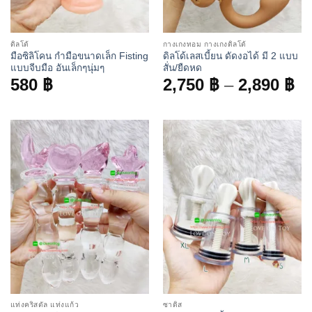
ดิลโด้
กางเกงทอม กางเกงดิลโด้
มือซิลิโคน กำมือขนาดเล็ก Fisting
ดิลโด้เลสเบี้ยน ดัดงอได้ มี 2 แบบ
แบบจีบมือ อันเล็กๆนุ่มๆ
สั่น/ยืดหด
Pr
580
฿
2,750
฿
–
2,890
฿
ra
2,
th
2,
แท่งคริสตัล แท่งแก้ว
ซาดิส