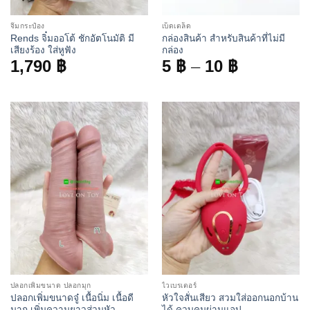
จิ๋มกระป๋อง
เบ็ดเตล็ด
Rends จิ๋มออโต้ ชักอัตโนมัติ มี
กล่องสินค้า สำหรับสินค้าที่ไม่มี
เสียงร้อง ใส่หูฟัง
กล่อง
Price
1,790
฿
5
฿
–
10
฿
range:
5 ฿
through
10 ฿
ปลอกเพิ่มขนาด ปลอกมุก
ไวเบรเตอร์
ปลอกเพิ่มขนาดจู๋ เนื้อนิ่ม เนื้อดี
หัวใจสั่นเสียว สวมใส่ออกนอกบ้าน
มาก เพิ่มความยาวส่วนหัว
ได้ ควบคุมผ่านแอป