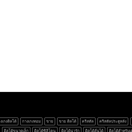
งเกงดิลโด้
กางเกงทอม
ขาย
ขาย ดิลโด้
คริสตัล
คริสตัลประตูหลัง
ดิลโด้ขนาดเล็ก
ดิลโด้ซิลิโคน
ดิลโด้น่ารัก
ดิลโด้สั่นได้
ดิลโด้สำหรับเ