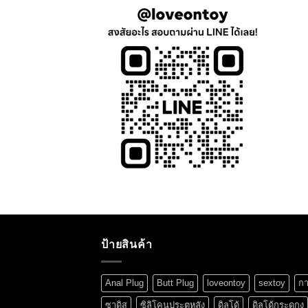
ป้ายสินค้า
Anal Plug
Butt Plug
loveontoy
sextoy
กา
ซาดิส
ซิลิโคนประตูหลัง
ดิลโด้
ดิลโด้กระดูกงู