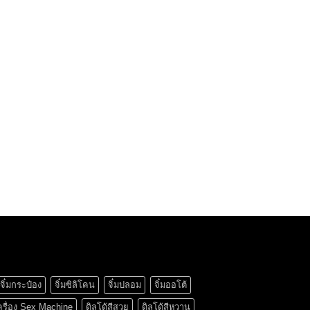
จิ๋มกระป๋อง
จิ๋มซิลิโคน
จิ๋มปลอม
จิ๋มออโต้
ครื่อง Sex Machine
ดิลโด้สีสวย
ดิลโด้สีหวาน