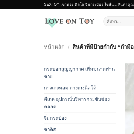
ข้าม
SEXTOY เซกทอย ดิลโด้ จิ๋มกระป๋อง ไข่สั่น... สินค้าคุ
ไป
ยัง
ค้นหา:
เนื้อหา
หน้าหลัก
/
สินค้าที่มีป้ายกำกับ “กำมื
กระบอกสูญญากาศ เพิ่มขนาดท่าน
ชาย
กางเกงทอม กางเกงดิลโด้
คีเกล อุปกรณ์บริหารกระชับช่อง
คลอด
จิ๋มกระป๋อง
ซาดิส