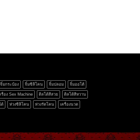
จิ๋มกระป๋อง
จิ๋มซิลิโคน
จิ๋มปลอม
จิ๋มออโต้
ครื่อง Sex Machine
ดิลโด้สีสวย
ดิลโด้สีหวาน
ได้
ห่วงซิลิโคน
ห่วงรัดโคน
เครื่องนวด