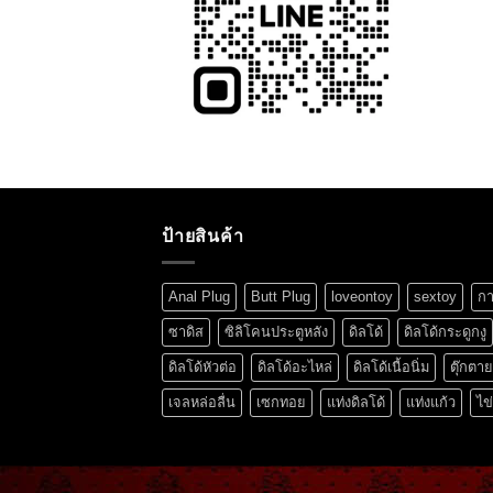
ป้ายสินค้า
Anal Plug
Butt Plug
loveontoy
sextoy
กา
ซาดิส
ซิลิโคนประตูหลัง
ดิลโด้
ดิลโด้กระดูกงู
ดิลโด้หัวต่อ
ดิลโด้อะไหล่
ดิลโด้เนื้อนิ่ม
ตุ๊กตา
เจลหล่อลื่น
เซกทอย
แท่งดิลโด้
แท่งแก้ว
ไข่