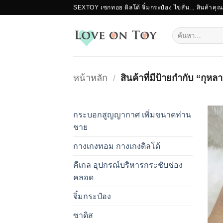
ข้าม
SEXTOY เซกทอย ดิลโด้ จิ๋มกระป๋อง ไข่สั่น... สินค้าคุ
ไป
ยัง
ค้นหา:
เนื้อหา
หน้าหลัก
/
สินค้าที่มีป้ายกำกับ “กุหล
กระบอกสูญญากาศ เพิ่มขนาดท่าน
ชาย
กางเกงทอม กางเกงดิลโด้
คีเกล อุปกรณ์บริหารกระชับช่อง
คลอด
จิ๋มกระป๋อง
ซาดิส