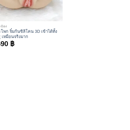
ะป๋อง
ะโพก จิ๋มก้นซิลิโคน 3D เข้าได้ทั้ง
ู เหมือนจริงมาก
690
฿