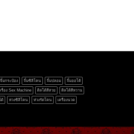
จิ๋มกระป๋อง
จิ๋มซิลิโคน
จิ๋มปลอม
จิ๋มออโต้
ครื่อง Sex Machine
ดิลโด้สีสวย
ดิลโด้สีหวาน
ได้
ห่วงซิลิโคน
ห่วงรัดโคน
เครื่องนวด