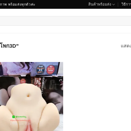
สินค้าพร้อมส่ง
วิธีการ
ณภาพ พร้อมส่งทุกตัวค่ะ
สะโพก3D”
แสด