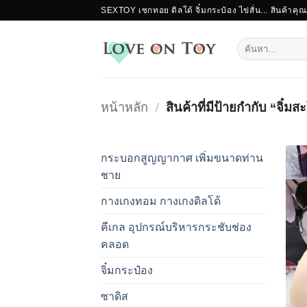
ข้าม
SEXTOY เซกทอย ดิลโด้ จิ๋มกระป๋อง ไข่สั่น... สินค้าคุ
ไป
ยัง
ค้นหา:
เนื้อหา
หน้าหลัก
/
สินค้าที่มีป้ายกำกับ “จิ๋ม
กระบอกสูญญากาศ เพิ่มขนาดท่าน
ชาย
กางเกงทอม กางเกงดิลโด้
คีเกล อุปกรณ์บริหารกระชับช่อง
คลอด
จิ๋มกระป๋อง
ซาดิส