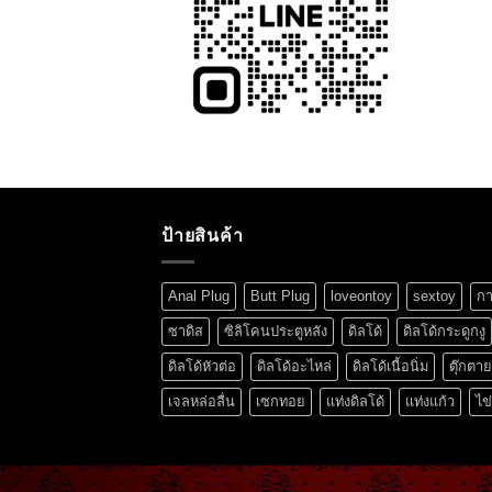
ป้ายสินค้า
Anal Plug
Butt Plug
loveontoy
sextoy
กา
ซาดิส
ซิลิโคนประตูหลัง
ดิลโด้
ดิลโด้กระดูกงู
ดิลโด้หัวต่อ
ดิลโด้อะไหล่
ดิลโด้เนื้อนิ่ม
ตุ๊กตา
เจลหล่อลื่น
เซกทอย
แท่งดิลโด้
แท่งแก้ว
ไข่