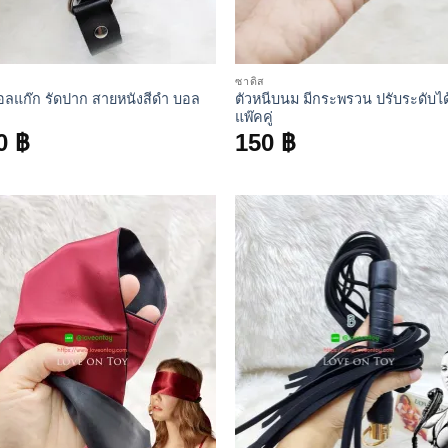
ซาดิส
อลแก๊ก รัดปาก สายหนังสีดำ บอล
ตัวหนีบนม มีกระพรวน ปรับระดับได
แพ๊คคู่
0
฿
150
฿