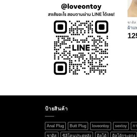
ซาดิส
ผ้าแพ
12
ป้ายสินค้า
Anal Plug
Butt Plug
loveontoy
sextoy
กา
ซาดิส
ซิลิโคนประตูหลัง
ดิลโด้
ดิลโด้กระดูกงู