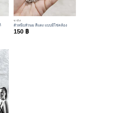
ซาดิส
้
ตัวหนีบหัวนม สีแดง แบบมีโซ่คล้อง
150
฿