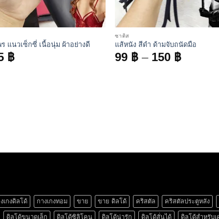
ซาดิส
ร แนวเซ็กซี่ เนื้อนุ่ม ผ้าอย่างดี
แส้หนัง สีดำ ด้ามจับถนัดมือ
Price
5
฿
99
฿
–
150
฿
range:
99 ฿
throug
150 ฿
งเกงดิลโด้
กางเกงทอม
ขาย
ขาย ดิลโด้
คริสตัล
คริสตัลประตูหลัง
ดิลโด้ขนาดเล็ก
ดิลโด้ซิลิโคน
ดิลโด้น่ารัก
ดิลโด้สั่นได้
ดิลโด้สำหรับเ