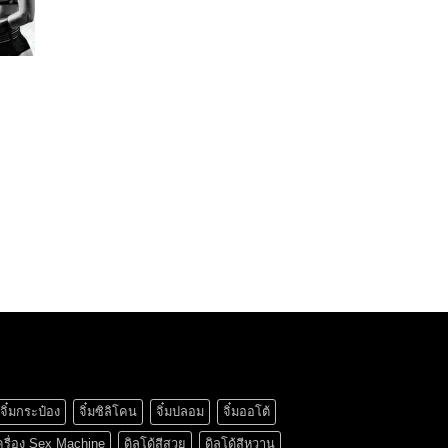
h
จิ๋มกระป๋อง
จิ๋มซิลิโคน
จิ๋มปลอม
จิ๋มออโต้
ครื่อง Sex Machine
ดิลโด้สีสวย
ดิลโด้สีหวาน