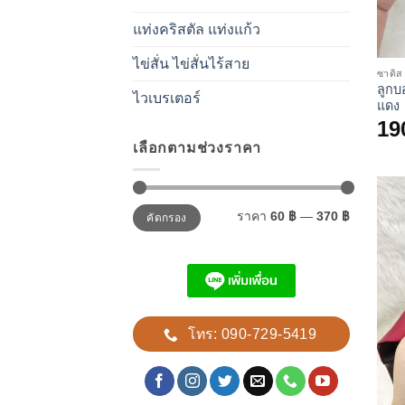
แท่งคริสตัล แท่งแก้ว
ไข่สั่น ไข่สั่นไร้สาย
ซาดิส
ลูกบ
ไวเบรเตอร์
แดง
19
เลือกตามช่วงราคา
ราคา
ราคา
ราคา
60 ฿
—
370 ฿
คัดกรอง
ต่ำ
สูงสุด
สุด
โทร: 090-729-5419