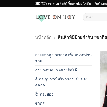
ข้าม
SEXTOY เซกทอย ดิลโด้ จิ๋มกระป๋อง ไข่สั่น... สินค้าคุ
ไป
ยัง
ค้นหา:
เนื้อหา
หน้าหลัก
/
สินค้าที่มีป้ายกำกับ “ซาดิ
กระบอกสูญญากาศ เพิ่มขนาดท่าน
ชาย
กางเกงทอม กางเกงดิลโด้
คีเกล อุปกรณ์บริหารกระชับช่อง
คลอด
จิ๋มกระป๋อง
ซาดิส