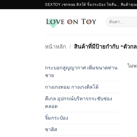
ข้าม
SEXTOY เซกทอย ดิลโด้ จิ๋มกระป๋อง ไข่สั่น... สินค้าคุ
ไป
ยัง
ค้นหา:
เนื้อหา
หน้าหลัก
/
สินค้าที่มีป้ายกำกับ “ตัวกล
ไม่พ
กระบอกสูญญากาศ เพิ่มขนาดท่าน
ชาย
กางเกงทอม กางเกงดิลโด้
คีเกล อุปกรณ์บริหารกระชับช่อง
คลอด
จิ๋มกระป๋อง
ซาดิส