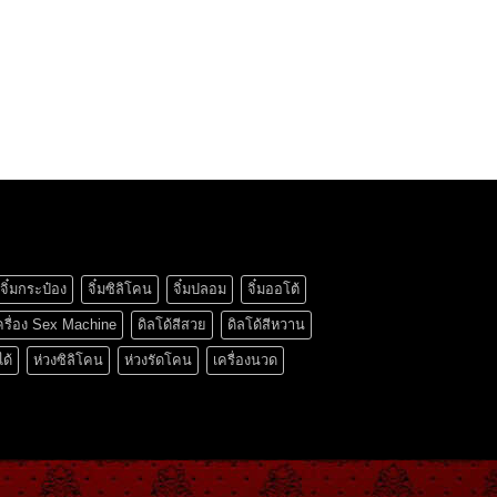
จิ๋มกระป๋อง
จิ๋มซิลิโคน
จิ๋มปลอม
จิ๋มออโต้
ครื่อง Sex Machine
ดิลโด้สีสวย
ดิลโด้สีหวาน
ได้
ห่วงซิลิโคน
ห่วงรัดโคน
เครื่องนวด