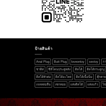
ป้ายสินค้า
Anal Plug
Butt Plug
loveontoy
sextoy
กา
ซาดิส
ซิลิโคนประตูหลัง
ดิลโด้
ดิลโด้กระดูกงู
ดิลโด้หัวต่อ
ดิลโด้อะไหล่
ดิลโด้เนื้อนิ่ม
ตุ๊กตา
เจลหล่อลื่น
เซกทอย
แท่งดิลโด้
แท่งแก้ว
ไข่