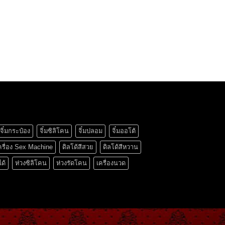
จิ๋มกระป๋อง
จิ๋มซิลิโคน
จิ๋มปลอม
จิ๋มออโต้
ครื่อง Sex Machine
ดิลโด้สีสวย
ดิลโด้สีหวาน
ได้
ห่วงซิลิโคน
ห่วงรัดโคน
เครื่องนวด