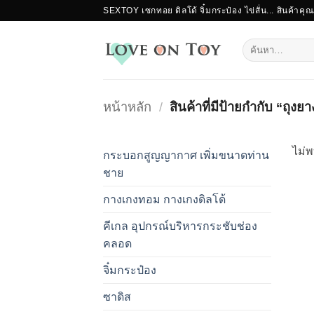
ข้าม
SEXTOY เซกทอย ดิลโด้ จิ๋มกระป๋อง ไข่สั่น... สินค้าคุ
ไป
ยัง
ค้นหา:
เนื้อหา
หน้าหลัก
/
สินค้าที่มีป้ายกำกับ “ถุง
ไม่พ
กระบอกสูญญากาศ เพิ่มขนาดท่าน
ชาย
กางเกงทอม กางเกงดิลโด้
คีเกล อุปกรณ์บริหารกระชับช่อง
คลอด
จิ๋มกระป๋อง
ซาดิส