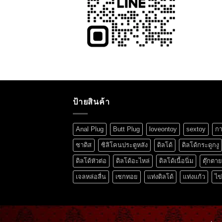
ป้ายสินค้า
Anal Plug
Butt Plug
loveontoy
sextoy
กา
ซาดิส
ซิลิโคนประตูหลัง
ดิลโด้
ดิลโด้กระดูกงู
ดิลโด้หัวต่อ
ดิลโด้อะไหล่
ดิลโด้เนื้อนิ่ม
ตุ๊กตา
เจลหล่อลื่น
เซกทอย
แท่งดิลโด้
แท่งแก้ว
ไข่