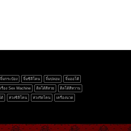
จิ๋มกระป๋อง
จิ๋มซิลิโคน
จิ๋มปลอม
จิ๋มออโต้
ครื่อง Sex Machine
ดิลโด้สีสวย
ดิลโด้สีหวาน
ได้
ห่วงซิลิโคน
ห่วงรัดโคน
เครื่องนวด