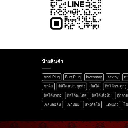
ป้ายสินค้า
Anal Plug
Butt Plug
loveontoy
sextoy
กา
ซาดิส
ซิลิโคนประตูหลัง
ดิลโด้
ดิลโด้กระดูกงู
ดิลโด้หัวต่อ
ดิลโด้อะไหล่
ดิลโด้เนื้อนิ่ม
ตุ๊กตา
เจลหล่อลื่น
เซกทอย
แท่งดิลโด้
แท่งแก้ว
ไข่