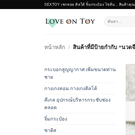
ข้าม
SEXTOY เซกทอย ดิลโด้ จิ๋มกระป๋อง ไข่สั่น... สินค้าคุ
ไป
ยัง
ค้นหา:
เนื้อหา
หน้าหลัก
/
สินค้าที่มีป้ายกำกับ “นวด
กระบอกสูญญากาศ เพิ่มขนาดท่าน
ชาย
กางเกงทอม กางเกงดิลโด้
คีเกล อุปกรณ์บริหารกระชับช่อง
คลอด
จิ๋มกระป๋อง
ซาดิส