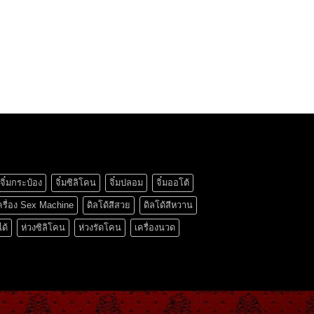
จิ๋มกระป๋อง
จิ๋มซิลิโคน
จิ๋มปลอม
จิ๋มออโต้
ครื่อง Sex Machine
ดิลโด้สีสวย
ดิลโด้สีหวาน
ได้
ห่วงซิลิโคน
ห่วงรัดโคน
เครื่องนวด