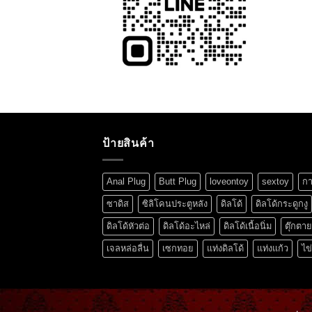
ป้ายสินค้า
Anal Plug
Butt Plug
loveontoy
sextoy
กา
ซาดิส
ซิลิโคนประตูหลัง
ดิลโด้
ดิลโด้กระดูกงู
ดิลโด้หัวต่อ
ดิลโด้อะไหล่
ดิลโด้เนื้อนิ่ม
ตุ๊กตา
เจลหล่อลื่น
เซกทอย
แท่งดิลโด้
แท่งแก้ว
ไข่