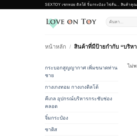
ข้าม
SEXTOY เซกทอย ดิลโด้ จิ๋มกระป๋อง ไข่สั่น... สินค้าคุ
ไป
ยัง
ค้นหา:
เนื้อหา
หน้าหลัก
/
สินค้าที่มีป้ายกำกับ “บริห
ไม่พ
กระบอกสูญญากาศ เพิ่มขนาดท่าน
ชาย
กางเกงทอม กางเกงดิลโด้
คีเกล อุปกรณ์บริหารกระชับช่อง
คลอด
จิ๋มกระป๋อง
ซาดิส