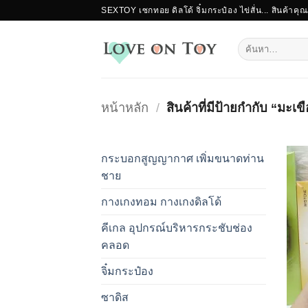
ข้าม
SEXTOY เซกทอย ดิลโด้ จิ๋มกระป๋อง ไข่สั่น... สินค้าคุ
ไป
ยัง
ค้นหา:
เนื้อหา
หน้าหลัก
/
สินค้าที่มีป้ายกำกับ “มะเขื
กระบอกสูญญากาศ เพิ่มขนาดท่าน
ชาย
กางเกงทอม กางเกงดิลโด้
คีเกล อุปกรณ์บริหารกระชับช่อง
คลอด
จิ๋มกระป๋อง
ซาดิส