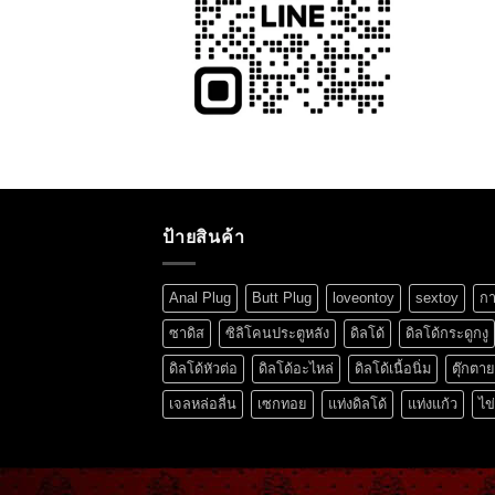
ป้ายสินค้า
Anal Plug
Butt Plug
loveontoy
sextoy
กา
ซาดิส
ซิลิโคนประตูหลัง
ดิลโด้
ดิลโด้กระดูกงู
ดิลโด้หัวต่อ
ดิลโด้อะไหล่
ดิลโด้เนื้อนิ่ม
ตุ๊กตา
เจลหล่อลื่น
เซกทอย
แท่งดิลโด้
แท่งแก้ว
ไข่