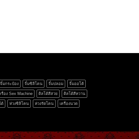
จิ๋มกระป๋อง
จิ๋มซิลิโคน
จิ๋มปลอม
จิ๋มออโต้
ครื่อง Sex Machine
ดิลโด้สีสวย
ดิลโด้สีหวาน
ได้
ห่วงซิลิโคน
ห่วงรัดโคน
เครื่องนวด