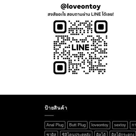
ป้ายสินค้า
Anal Plug
Butt Plug
loveontoy
sextoy
กา
ซาดิส
ซิลิโคนประตูหลัง
ดิลโด้
ดิลโด้กระดูกงู