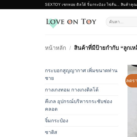
ข้าม
SEXTOY เซกทอย ดิลโด้ จิ๋มกระป๋อง ไข่สั่น... สินค้าคุ
ไป
ยัง
ค้นหา:
เนื้อหา
หน้าหลัก
/
สินค้าที่มีป้ายกำกับ “ลูกเหล
กระบอกสูญญากาศ เพิ่มขนาดท่าน
ชาย
ลดรา
กางเกงทอม กางเกงดิลโด้
คีเกล อุปกรณ์บริหารกระชับช่อง
คลอด
จิ๋มกระป๋อง
ซาดิส