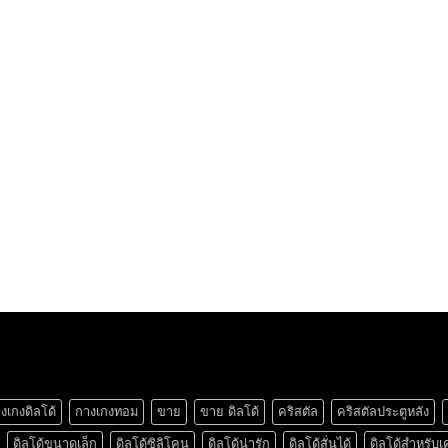
งเกงดิลโด้
กางเกงทอม
ขาย
ขาย ดิลโด้
คริสตัล
คริสตัลประตูหลัง
ดิลโด้ขนาดเล็ก
ดิลโด้ซิลิโคน
ดิลโด้น่ารัก
ดิลโด้สั่นได้
ดิลโด้สำหรับเ