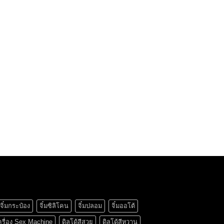
จิ๋มกระป๋อง
จิ๋มซิลิโคน
จิ๋มปลอม
จิ๋มออโต้
ครื่อง Sex Machine
ดิลโด้สีสวย
ดิลโด้สีหวาน