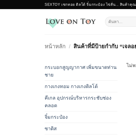
ข้าม
SEXTOY เซกทอย ดิลโด้ จิ๋มกระป๋อง ไข่สั่น... สินค้าคุ
ไป
ยัง
ค้นหา:
เนื้อหา
หน้าหลัก
/
สินค้าที่มีป้ายกำกับ “เจลอย
ไม่พ
กระบอกสูญญากาศ เพิ่มขนาดท่าน
ชาย
กางเกงทอม กางเกงดิลโด้
คีเกล อุปกรณ์บริหารกระชับช่อง
คลอด
จิ๋มกระป๋อง
ซาดิส