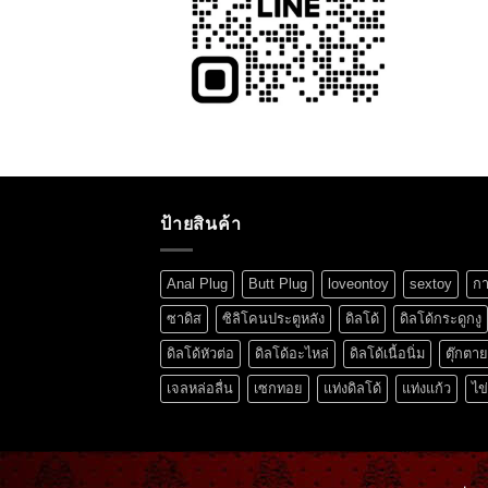
ป้ายสินค้า
Anal Plug
Butt Plug
loveontoy
sextoy
กา
ซาดิส
ซิลิโคนประตูหลัง
ดิลโด้
ดิลโด้กระดูกงู
ดิลโด้หัวต่อ
ดิลโด้อะไหล่
ดิลโด้เนื้อนิ่ม
ตุ๊กตา
เจลหล่อลื่น
เซกทอย
แท่งดิลโด้
แท่งแก้ว
ไข่