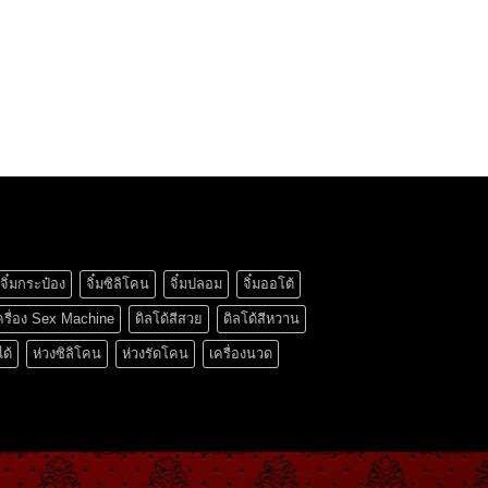
จิ๋มกระป๋อง
จิ๋มซิลิโคน
จิ๋มปลอม
จิ๋มออโต้
ครื่อง Sex Machine
ดิลโด้สีสวย
ดิลโด้สีหวาน
ได้
ห่วงซิลิโคน
ห่วงรัดโคน
เครื่องนวด