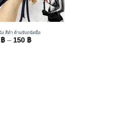
ัง สีดำ ด้ามจับถนัดมือ
Price
9
฿
–
150
฿
range:
99 ฿
through
150 ฿