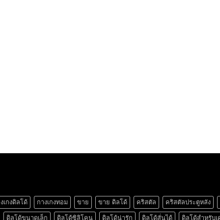
งเกงดิลโด้
กางเกงทอม
ขาย
ขาย ดิลโด้
คริสตัล
คริสตัลประตูหลัง
ดิลโด้ขนาดเล็ก
ดิลโด้ซิลิโคน
ดิลโด้น่ารัก
ดิลโด้สั่นได้
ดิลโด้สำหรับเ