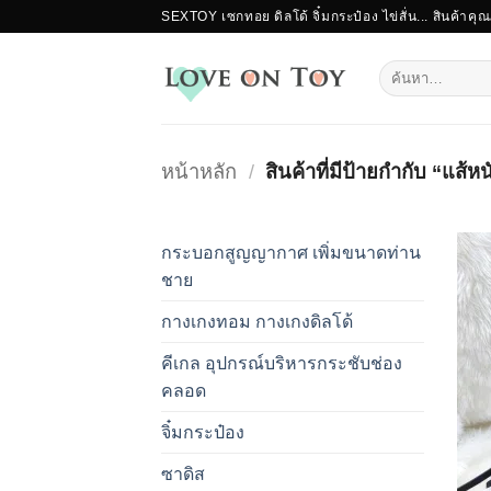
ข้าม
SEXTOY เซกทอย ดิลโด้ จิ๋มกระป๋อง ไข่สั่น... สินค้าคุ
ไป
ยัง
ค้นหา:
เนื้อหา
หน้าหลัก
/
สินค้าที่มีป้ายกำกับ “แส้ห
กระบอกสูญญากาศ เพิ่มขนาดท่าน
ชาย
กางเกงทอม กางเกงดิลโด้
คีเกล อุปกรณ์บริหารกระชับช่อง
คลอด
จิ๋มกระป๋อง
ซาดิส