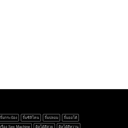
จิ๋มกระป๋อง
จิ๋มซิลิโคน
จิ๋มปลอม
จิ๋มออโต้
ครื่อง Sex Machine
ดิลโด้สีสวย
ดิลโด้สีหวาน