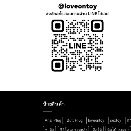
ป้ายสินค้า
Anal Plug
Butt Plug
loveontoy
sextoy
กา
ซาดิส
ซิลิโคนประตูหลัง
ดิลโด้
ดิลโด้กระดูกงู