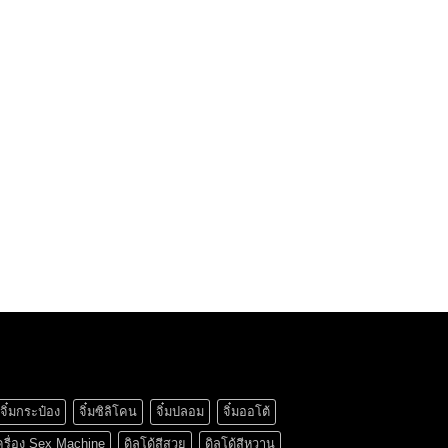
จิ๋มกระป๋อง
จิ๋มซิลิโคน
จิ๋มปลอม
จิ๋มออโต้
ครื่อง Sex Machine
ดิลโด้สีสวย
ดิลโด้สีหวาน