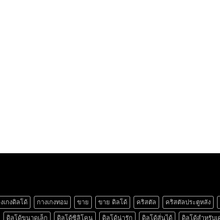
งเกงดิลโด้
กางเกงทอม
ขาย
ขาย ดิลโด้
คริสตัล
คริสตัลประตูหลัง
ดิลโด้ขนาดเล็ก
ดิลโด้ซิลิโคน
ดิลโด้น่ารัก
ดิลโด้สั่นได้
ดิลโด้สำหรับเ