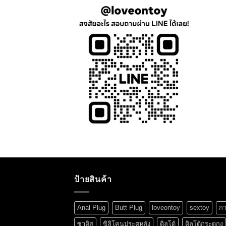
ป้ายสินค้า
Anal Plug
Butt Plug
loveontoy
sextoy
กา
ซาดิส
ซิลิโคนประตูหลัง
ดิลโด้
ดิลโด้กระดูกงู