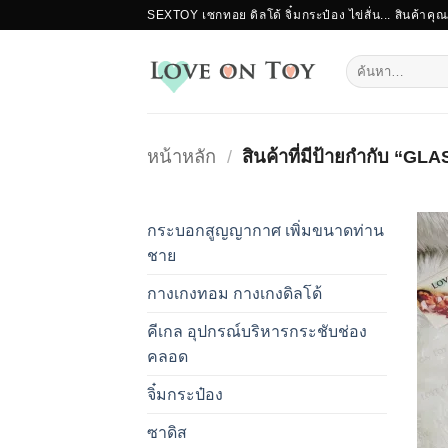
ข้าม
SEXTOY เซกทอย ดิลโด้ จิ๋มกระป๋อง ไข่สั่น... สินค้าคุ
ไป
ยัง
ค้นหา:
เนื้อหา
หน้าหลัก
/
สินค้าที่มีป้ายกำกับ “
กระบอกสูญญากาศ เพิ่มขนาดท่าน
ชาย
กางเกงทอม กางเกงดิลโด้
คีเกล อุปกรณ์บริหารกระชับช่อง
คลอด
จิ๋มกระป๋อง
ซาดิส