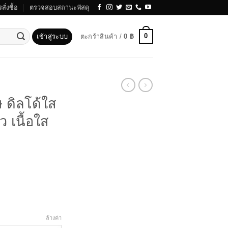
สั่งซื้อ
ตรวจสอบสถานะพัสดุ
0
เข้าสู่ระบบ
ตะกร้าสินค้า /
0
฿
ษ ดิลโด้ใส
ว เนื้อใส
ice
nge:
340 ฿
rough
640 ฿
ล้างค่า