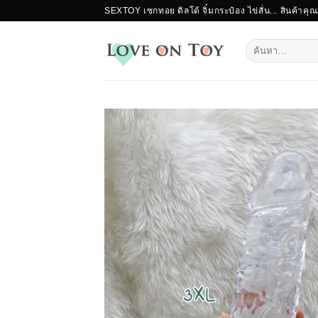
ข้าม
SEXTOY เซกทอย ดิลโด้ จิ๋มกระป๋อง ไข่สั่น... สินค้าคุ
ไป
ยัง
ค้นหา:
เนื้อหา