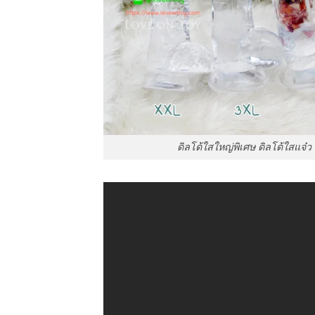
ดิลโด้ใสใหญ่พิเศษ ดิลโด้ใสแจ๋ว