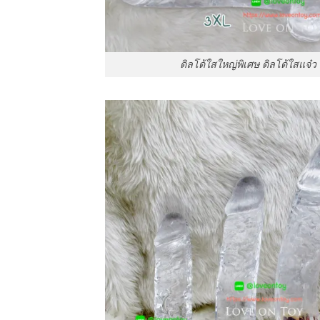
ดิลโด้ใสใหญ่พิเศษ ดิลโด้ใสแจ๋ว