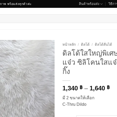
สินค้าพร้อมส่ง
วิธีการ
ณภาพ พร้อมส่งทุกตัวค่ะ
หน้าหลัก
/
ดิลโด้
/
ดิลโด้สั่นได้
ดิลโด้ใสใหญ่พิเศ
แจ๋ว ซิลิโคนใสแจ๋
กิ๊ง
Pr
1,340
–
1,640
฿
฿
ra
มี 2 ขนาดให้เลือก
1,
C-Thru Dildo
th
1,