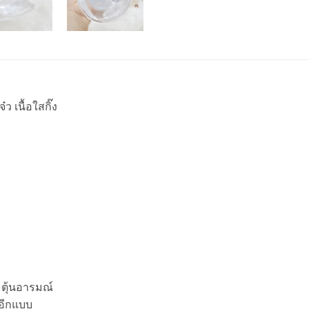
ว เนื้อใสกิ๊ง
ะตุ้นอารมณ์
อีกแบบ