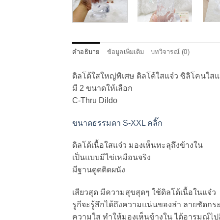
คำอธิบาย
ข้อมูลเพิ่มเติม
บทวิจารณ์ (0)
ดิลโด้ใสใหญ่พิเศษ ดิลโด้ใสแจ๋ว ซิลิโคนใสแจ๋
มี 2 ขนาดให้เลือก
C-Thru Dildo
ขนาดธรรมดา S-XXL คลิ๊ก
ดิลโด้เนื้อใสแจ๋ว มองเห็นทะลุถึงข้างใน
เป็นแบบมีไข่เหมือนจริง
มีฐานดูดติดผนัง
เสียวสุด มีความสุขสุดๆ ใช้ดิลโด้เนื้อในแจ๋ว
รูกีจะรู้สึกได้ถึงความแน่นของลำ ลายชัดกร
ความใส ทำให้มองเห็นข้างใน ได้อารมณ์ไป