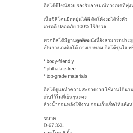
ดิลโด้ดีไซน์สวย รองรับอารมณ์ทางเพศที่พุ่ง
เนื้อซิลิโคนยืดหยุ่นได้ดี ดัดโค้งงอได้ทั้งตัว
เกรดดี ปลอดภัย 100% ไร้กังวล
พวกดิลโด้มีฐานดูดติดผนังนี้ยังสามารถประย
เป็นกางเกงดิลโด้ กางเกงทอม ดิลโด้รุ่นใส พ
* body-friendly
* phthalate-free
* top-grade materials
ดิลโด้ดูแลทำความสะอาดง่าย ใช้งานได้นาน 
เก็บไว้ในที่เย็นๆนะคะ
ล้างน้ำก่อนหลังใช้งาน ก่อนเก็บเช็ดให้แห้งห
ขนาด
D-67 3XL
รอบโคน 6 นิ้ว