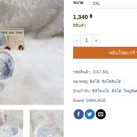
ขนาด
1,340
฿
มีสินค้า
จำนวน ดิลโด้ใสใหญ่พิเศษ ดิลโด้ใสแ
หยิบใส่ตะกร้
รหัสสินค้า:
D-67-3XL
หมวดหมู่:
ดิลโด้
,
ดิลโด้สั่นได้
ป้ายกำกับ:
ซิลิโคนใส
,
ดิลโด้
,
ใหญ่พิเ
Brand:
SNAILAGE