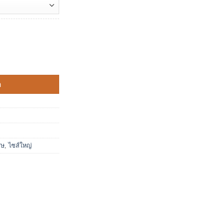
จ๋ว ซิลิโคนใสแจ๋ว เนื้อใสกิ๊ง ชิ้น
า
ศษ
,
ไซส์ใหญ่