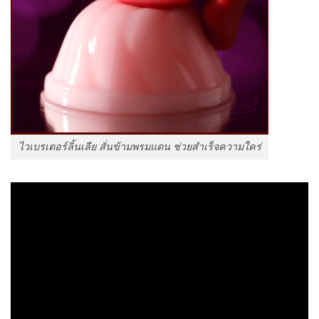
ไวเบรเตอร์ลิ้นเลีย สั่นข้ามพรมแดน ช่วยสำเร็จความใคร่