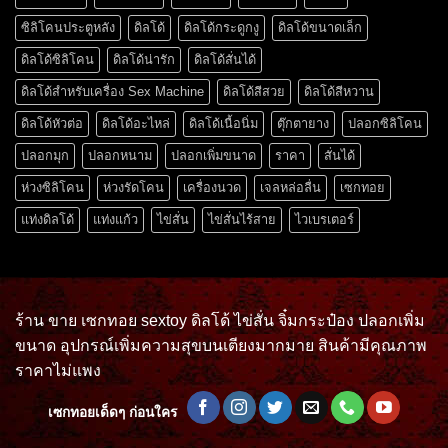
ซิลิโคนประตูหลัง
ดิลโด้
ดิลโด้กระดูกงู
ดิลโด้ขนาดเล็ก
ดิลโด้ซิลิโคน
ดิลโด้น่ารัก
ดิลโด้สั่นได้
ดิลโด้สำหรับเครื่อง Sex Machine
ดิลโด้สีสวย
ดิลโด้สีหวาน
ดิลโด้หัวต่อ
ดิลโด้อะไหล่
ดิลโด้เนื้อนิ่ม
ตุ๊กตายาง
ปลอกซิลิโคน
ปลอกมุก
ปลอกหนาม
ปลอกเพิ่มขนาด
ราคา
สั่นได้
ห่วงซิลิโคน
ห่วงรัดโคน
เครื่องนวด
เจลหล่อลื่น
เซกทอย
แท่งดิลโด้
แท่งแก้ว
ไข่สั่น
ไข่สั่นไร้สาย
ไวเบรเตอร์
ร้าน ขาย เซกทอย sextoy ดิลโด้ ไข่สั่น จิ๋มกระป๋อง ปลอกเพิ่ม
ขนาด อุปกรณ์เพิ่มความสุขบนเตียงมากมาย สินค้ามีคุณภาพ
ราคาไม่แพง
เซกทอยเด็ดๆ ก่อนใคร