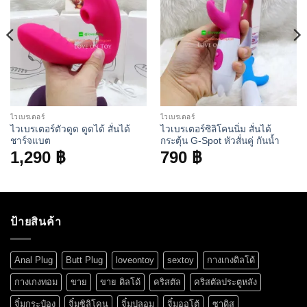
ไวเบรเตอร์
ไวเบรเตอร์
ไวเบรเตอร์ตัวดูด ดูดได้ สั่นได้
ไวเบรเตอร์ซิลิโคนนิ่ม สั่นได้
ชาร์จแบต
กระตุ้น G-Spot หัวสั่นคู่ กันน้ำ
1,290
฿
790
฿
ป้ายสินค้า
Anal Plug
Butt Plug
loveontoy
sextoy
กางเกงดิลโด้
กางเกงทอม
ขาย
ขาย ดิลโด้
คริสตัล
คริสตัลประตูหลัง
จิ๋มกระป๋อง
จิ๋มซิลิโคน
จิ๋มปลอม
จิ๋มออโต้
ซาดิส