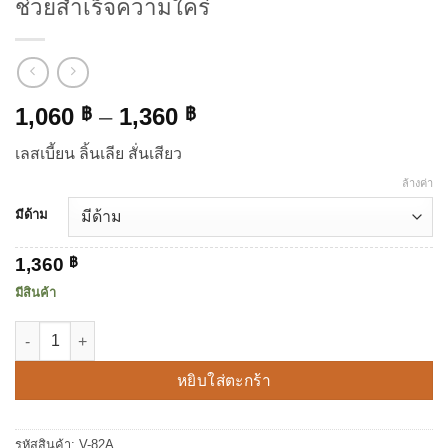
ช่วยสำเร็จความใคร่
Price
1,060
–
1,360
฿
฿
range:
เลสเบี้ยน ลิ้นเลีย สั่นเสียว
1,060 ฿
through
ล้างค่า
1,360 ฿
มีด้าม
1,360
฿
มีสินค้า
จำนวน ไวเบรเตอร์ปากงับ ลิ้นเลีย สั่นข้ามพรมแดน ช่วยสำเร็จความใคร่ 
หยิบใส่ตะกร้า
รหัสสินค้า:
V-82A