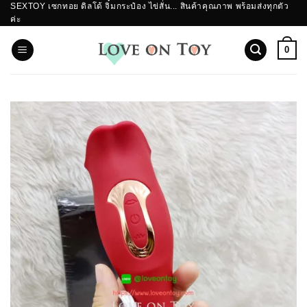
SEXTOY เซกทอย ดิลโด้ จิ๋มกระป๋อง ไข่สั่น... สินค้าคุณภาพ พร้อมส่งทุกตัว
ข้าม
ค่ะ
ไป
ยัง
0
เนื้อหา